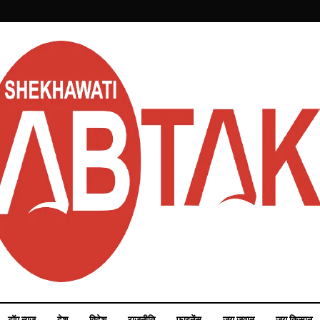
टॉप न्यूज़
देश
विदेश
राजनीति
फाइनेंस
जय जवान
जय किसान