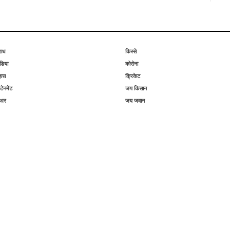
राध
किस्से
िया
कोरोना
हास
क्रिकेट
टेनमेंट
जय किसान
िअर
जय जवान