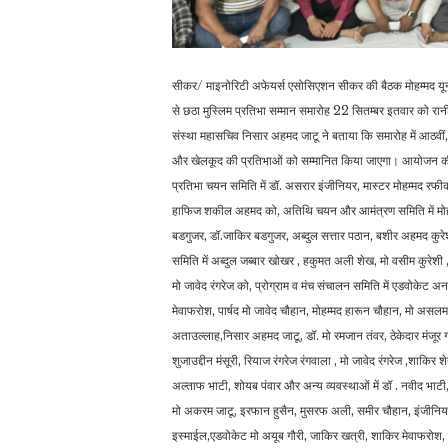
सीकर/ माइनोरिटी अफेयर्स एसोसिएशन सीकर की बैठक मोहम्मद यूनुस
से छठा मुस्लिम प्रतिभा सम्मान समारोह 22 सितम्बर इतवार को रा
संस्था महासचिव निसार अहमद जाटू ने बताया कि समारोह में आठवीं,
और खेलकूद की प्रतिभाओं को सम्मानित किया जाएगा। आयोजन की त
प्रतिभा चयन समिति में डॉ. असरार इंजीनियर, मास्टर मोहम्मद रफ
हाफिज शकील अहमद को, अतिथि चयन और आमंत्रण समिति में मोहम
बडगुजर, डॉ.जाकिर बडगुजर, अब्दुल सत्तार पठान, बशीर अहमद कुर
समिति में अब्दुल जब्बार खोखर , हकुमत अली शेख, मो वसीम कुरे
मो जावेद रंगरेज को, प्रोग्राम व मंच संचालन समिति में एडवोकेट
मेवाफरोश, पार्षद मो जावेद चौहान, मोहम्मद हारून चौहान, मो असल
अताउल्लाह,निसार अहमद जाटू, डॉ. मो रमजान तंवर, ठेकेदार मंजूर गौ
शुजाउद्दीन मंसूरी, रियाज रंगरेज रंगवाला , मो जावेद रंगरेज ,शा
अल्ताफ भाटी, शोयब पंवार और अन्य व्यवस्थाओं में डॉ . नवीद भाटी
मो अकरम जाटू, इरफान हुसैन, मुसरफ अली, समीर चौहान, इंजीनियर
इस्माईल,एडवोकेट मो अयूब गौरी, जाकिर खत्री, शाकिर मेवाफरोश, म