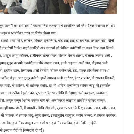
 कासमी की अध्यक्षता में मदरसा निदा ए इस्लाम में आयोजित की गई। बैठक में संस्था की ओर
नी महल में आयोजित करने का निर्णय किया गया।
 दसवीं, बारवीं बोर्ड, कॉलेज, डॉक्टर, इंजीनियर, नीट आई आई टी चयनित, सरकारी सेवा, दीनी
ैयारियों के लिए पदाधिकारियो और सदस्यों की विभिन्न कमेटियों का गठन किया गया जिसमे
ीक, अब्दुल कय्यूम चौहान, इंजीनियर शोयब पंवार ,मौलाना केशर आलम, मौलाना जमशेद अली ,
्मद यूनुस कासमी, एडवोकेट नसीर अहमद खान, हाजी अहसान अली गौड़, मोहम्मद अली
ेशी, इदरीश खान, लियाकत अली बेहलीम, शौकत रंगरेज को, टेंट, माइक और बैठक व्यवस्था
शी , जमील चौहान चार कुतुब कमेटी, हाजी अमजद अली कारीगर, हैदर पायलेट, मो रमजान खिलजी,
 अनवर भाटी, मो खालिद, मो आसिफ राठौड़, डॉ. मो आरिफ, इंजीनियर शाकिर जाटू, मो इस्माईल
म खान, मो रफीक बेहलीम को, पुरस्कार वितरण समिति में मोहम्मद अली बडगुजर, एडवोकेट
री, अब्दुल कयूम निर्वाण, रुस्तम गौरी को, अल्पाहार व जलपान समिति में सैय्यद मकसूद,
किर शेख, इम्तियाज अली, बिसायती समिति टीम को , प्रचार प्रसार के लिए इकबाल खान, रहीस खान,
, मो फारूक, मो इशाक जाटू, जुबेर सैय्यद, इस्लामुद्दीन बडगुजर, नदीम अहमद, मो इमरान कारीगर,
 आरिफ, इंजीनियर अब्दुल सत्तार खोखर, इंजीनियर आबिद, इंजी.मोहसिन, इंजी.
ो इमरान गौरी को जिम्मेदारी दी गई।