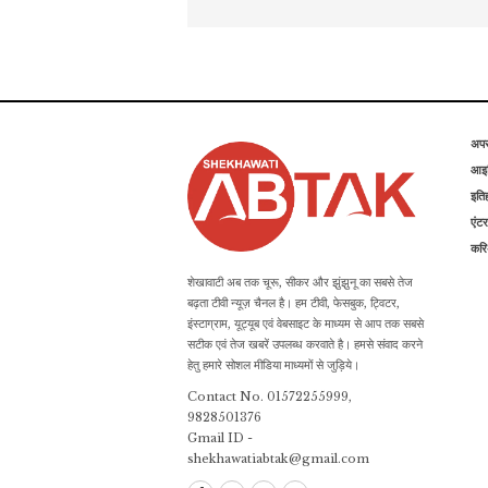
अप
आइड
इति
एंटर
कर
शेखावाटी अब तक चूरू, सीकर और झुंझुनू का सबसे तेज
बढ़ता टीवी न्यूज़ चैनल है। हम टीवी, फेसबुक, ट्विटर,
इंस्टाग्राम, यूट्यूब एवं वेबसाइट के माध्यम से आप तक सबसे
सटीक एवं तेज खबरें उपलब्ध करवाते है। हमसे संवाद करने
हेतु हमारे सोशल मीडिया माध्यमों से जुड़िये।
Contact No. 01572255999,
9828501376
Gmail ID -
shekhawatiabtak@gmail.com