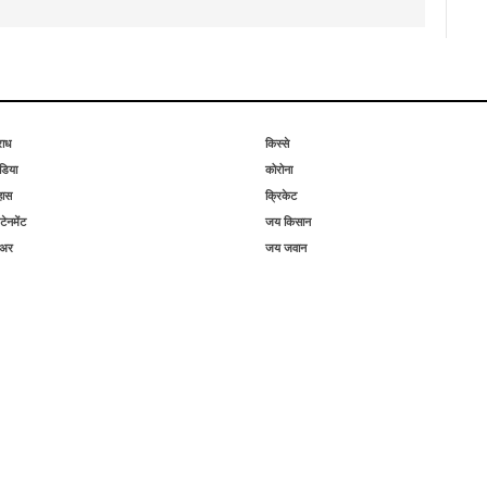
राध
किस्से
िया
कोरोना
हास
क्रिकेट
टेनमेंट
जय किसान
िअर
जय जवान