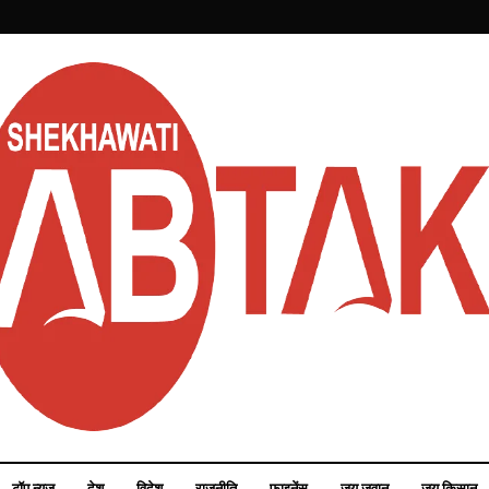
टॉप न्यूज़
देश
विदेश
राजनीति
फाइनेंस
जय जवान
जय किसान