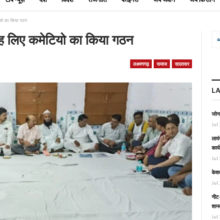
टियो का किया गठन
रोह लिए कमेटियो का किया गठन
लक्ष्मणगढ़
समाज
सालासर
L
जोनल
Jul 
लायं
कार्
Jul 
केश
Jul 
नीट-
शानद
Jul 