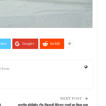
itter
Google+
ReddIt
 Posts
NEXT POST
ि
भारतीय वॉलीबॉल टीम खिलाडी विरेन्द्र रणवॉ का किया भव्य