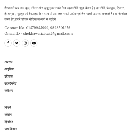
शेखावाटी अब तक चूरू, सीकर और झुंझुनू का सबसे तेज बढ़ता टीवी न्यूज़ चैनल है। हम टीवी, फेसबुक, ट्विटर,
इंस्टाग्राम, यूट्यूब एवं वेबसाइट के माध्यम से आप तक सबसे सटीक एवं तेज खबरें उपलब्ध करवाते है। हमसे संवाद
करने हेतु हमारे सोशल मीडिया माध्यमों से जुड़िये।
Contact No. 01572255999, 9828501376
Gmail ID - shekhawatiabtak@gmail.com
अपराध
आइडिया
इतिहास
एंटरटेनमेंट
करिअर
किस्से
कोरोना
क्रिकेट
जय किसान