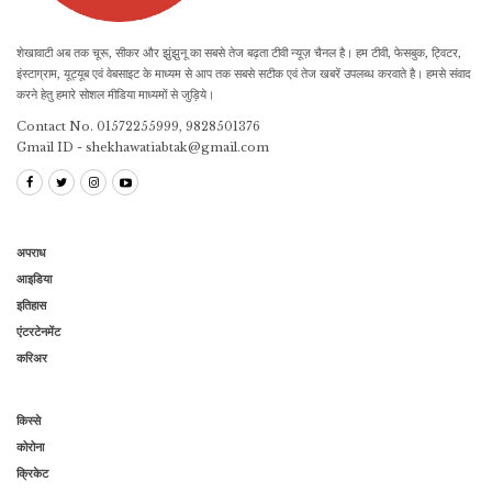
शेखावाटी अब तक चूरू, सीकर और झुंझुनू का सबसे तेज बढ़ता टीवी न्यूज़ चैनल है। हम टीवी, फेसबुक, ट्विटर,
इंस्टाग्राम, यूट्यूब एवं वेबसाइट के माध्यम से आप तक सबसे सटीक एवं तेज खबरें उपलब्ध करवाते है। हमसे संवाद
करने हेतु हमारे सोशल मीडिया माध्यमों से जुड़िये।
Contact No. 01572255999, 9828501376
Gmail ID - shekhawatiabtak@gmail.com
अपराध
आइडिया
इतिहास
एंटरटेनमेंट
करिअर
किस्से
कोरोना
क्रिकेट