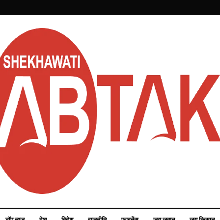
टॉप न्यूज़
देश
विदेश
राजनीति
फाइनेंस
जय जवान
जय किसान