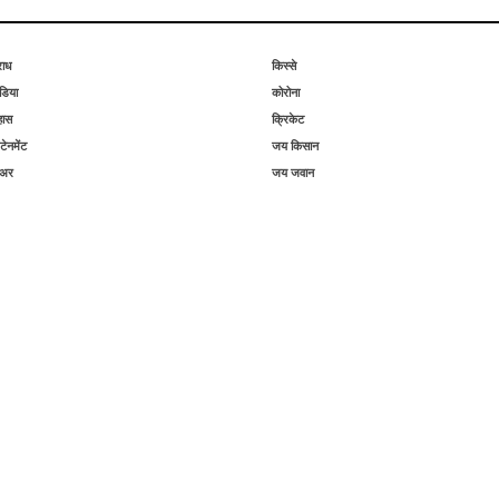
राध
किस्से
िया
कोरोना
हास
क्रिकेट
टेनमेंट
जय किसान
िअर
जय जवान