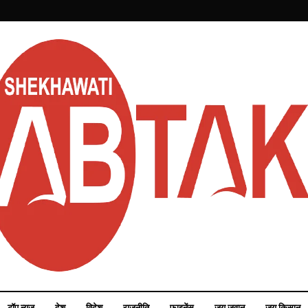
टॉप न्यूज़
देश
विदेश
राजनीति
फाइनेंस
जय जवान
जय किसान