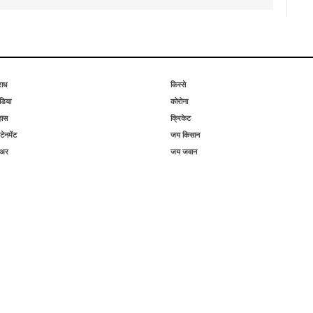
राध
किस्से
िया
कोरोना
हास
क्रिकेट
टेनमेंट
जय किसान
िअर
जय जवान