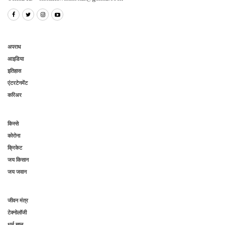
अपराध
आइडिया
इतिहास
एंटरटेनमेंट
करिअर
किस्से
कोरोना
क्रिकेट
जय किसान
जय जवान
जीवन मंत्र
टेक्नोलॉजी
धर्म ज्ञान