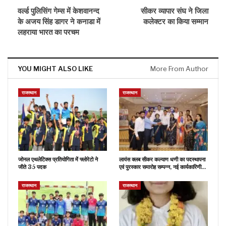
वर्ल्ड पुलिसिंग गेम्स में केशवानन्द
सीकर व्यापार संघ ने जिला
के अजय सिंह डागर ने कनाडा में
कलेक्टर का किया सम्मान
लहराया भारत का परचम
YOU MIGHT ALSO LIKE
More From Author
राजस्थान
राजस्थान
जोनल एथलेटिक्स प्रतियोगिता में फ्लोरेटो ने
लायंस क्लब सीकर कल्याण धणी का पदस्थापना
जीते 35 पदक
एवं पुरस्कार समारोह सम्पन्न, नई कार्यकारिणी…
राजस्थान
राजस्थान