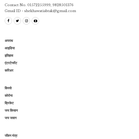
Contact No. 01572255999, 9828501376
Gmail ID - shekhawatiabtak@gmail.com
अपराध
आइडिया
इतिहास
एंटरटेनमेंट
करिअर
किस्से
कोरोना
क्रिकेट
जय किसान
जय जवान
जीवन मंत्र