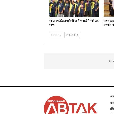
जोनल एथलेटिक्स प्रतियोगिता में फ्लोरेटो ने जीते 35
लायंस क्ल
पदक
पुरस्कार स
PREV
NEXT
Co
अप
आइड
इति