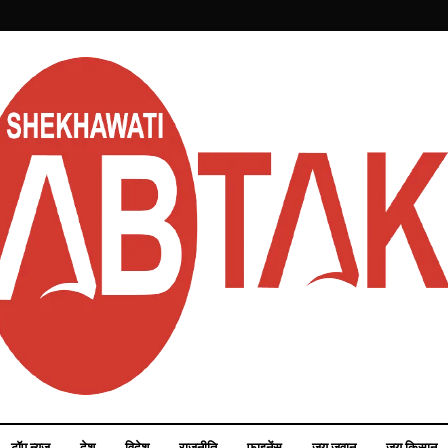
टॉप न्यूज़
देश
विदेश
राजनीति
फाइनेंस
जय जवान
जय किसान