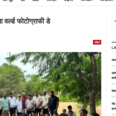
 वर्ल्ड फोटोग्राफी डे
सीकर
L
जोनल
Jul 
लायं
कार्
Jul 
केश
Jul 
नीट-
शानद
Jul 