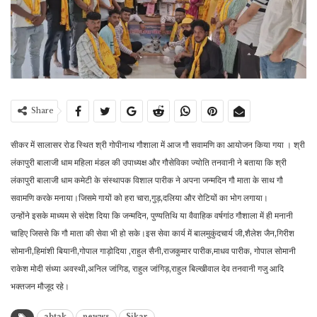
Share
सीकर में सालासर रोड स्थित श्री गोपीनाथ गौशाला में आज गौ सवामणि का आयोजन किया गया । श्री
लंकापुरी बालाजी धाम महिला मंडल की उपाध्यक्ष और गौसेविका ज्योति तनवानी ने बताया कि श्री
लंकापुरी बालाजी धाम कमेटी के संस्थापक विशाल पारीक ने अपना जन्मदिन गौ माता के साथ गौ
सवामणि करके मनाया।जिसमे गायों को हरा चारा,गुड़,दलिया और रोटियों का भोग लगाया।
उन्होंने इसके माध्यम से संदेश दिया कि जन्मदिन, पुण्यतिथि या वैवाहिक वर्षगांठ गौशाला में ही मनानी
चाहिए जिससे कि गौ माता की सेवा भी हो सके।इस सेवा कार्य में बालमुकुंदचार्य जी,शैलेश जैन,गिरीश
सोमानी,हिमांशी बियानी,गोपाल गाड़ोदिया ,राहुल सैनी,राजकुमार पारीक,माधव पारीक, गोपाल सोमानी
राकेश मोदी संध्या अवस्थी,अनिल जांगिड, राहुल जांगिड़,राहुल बिल्खीवाल देव तनवानी गजु आदि
भक्तजन मौजूद रहे।
abtak
newws
Sikar