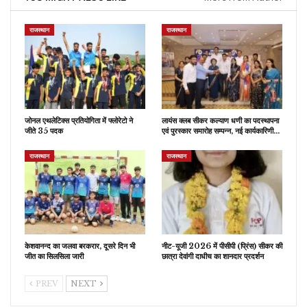
राजस्थान
राजस्थान
जोनल एथलेटिक्स प्रतियोगिता में फ्लोरेटो ने
लायंस क्लब सीकर कल्याण धणी का पदस्थापना
जीते 35 पदक
एवं पुरस्कार समारोह सम्पन्न, नई कार्यकारिणी…
राजस्थान
राजस्थान
केशवानन्द का जलवा बरकरार, दूसरे दिन भी
नीट-यूजी 2026 में पीसीपी (प्रिंस) सीकर की
जीत का सिलसिला जारी
छात्रा देवांगी दाधीच का शानदार प्रदर्शन
PREV
NEXT