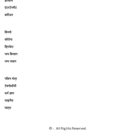
इतिहास
एंटरटेनमेंट
करिअर
किस्से
कोरोना
क्रिकेट
जय किसान
जय जवान
जीवन मंत्र
टेक्नोलॉजी
धर्म ज्ञान
फाइनेंस
यात्रा
© - . All Rights Reserved.