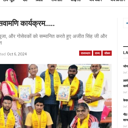
सवामणि कार्यक्रम…..
 पूजा, और गोसेवकों को सम्मानित करते हुए अजीत सिंह जी और
न
L
राजस्थान
राज्य
सीकर
ated
Oct 6, 2024
जोनल
Jul 
लायं
कार्
Jul 
केश
Jul 
नीट-
शानद
Jul 