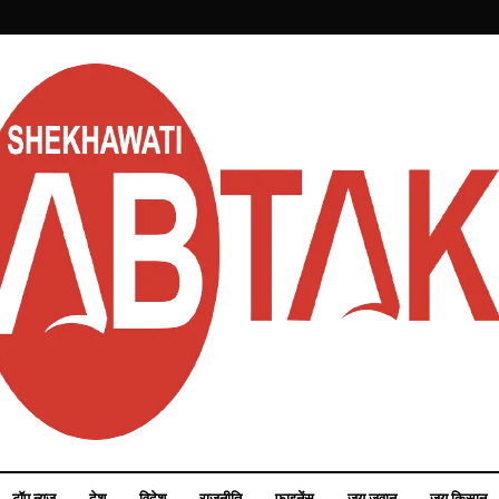
टॉप न्यूज़
देश
विदेश
राजनीति
फाइनेंस
जय जवान
जय किसान