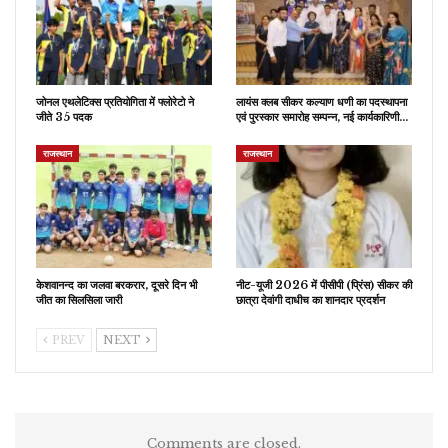
जोनल एथलेटिक्स प्रतियोगिता में फ्लोरेटो ने
लायंस क्लब सीकर कल्याण धणी का पदस्थापना
जीते 35 पदक
एवं पुरस्कार समारोह सम्पन्न, नई कार्यकारिणी…
राजस्थान
राजस्थान
केशवानन्द का जलवा बरकरार, दूसरे दिन भी
नीट-यूजी 2026 में पीसीपी (प्रिंस) सीकर की
जीत का सिलसिला जारी
छात्रा देवांगी दाधीच का शानदार प्रदर्शन
PREV
NEXT
Comments are closed.