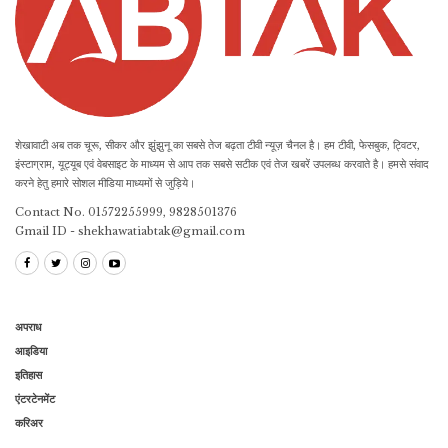
शेखावाटी अब तक चूरू, सीकर और झुंझुनू का सबसे तेज बढ़ता टीवी न्यूज़ चैनल है। हम टीवी, फेसबुक, ट्विटर,
इंस्टाग्राम, यूट्यूब एवं वेबसाइट के माध्यम से आप तक सबसे सटीक एवं तेज खबरें उपलब्ध करवाते है। हमसे संवाद
करने हेतु हमारे सोशल मीडिया माध्यमों से जुड़िये।
Contact No. 01572255999, 9828501376
Gmail ID - shekhawatiabtak@gmail.com
अपराध
आइडिया
इतिहास
एंटरटेनमेंट
करिअर