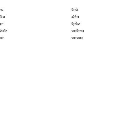
राध
किस्से
िया
कोरोना
हास
क्रिकेट
टेनमेंट
जय किसान
िअर
जय जवान