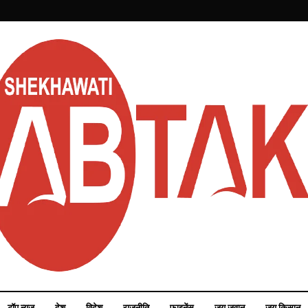
टॉप न्यूज़
देश
विदेश
राजनीति
फाइनेंस
जय जवान
जय किसान