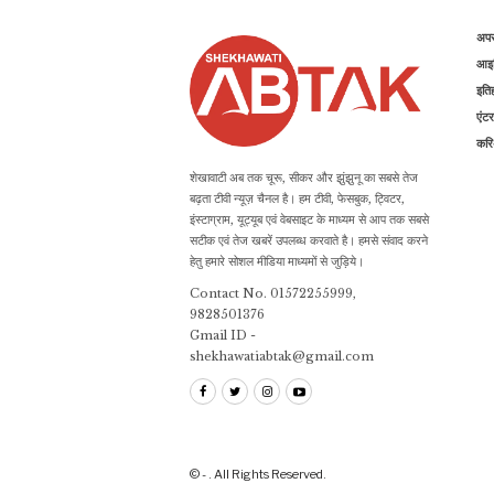
अप
आइड
इति
एंटर
कर
शेखावाटी अब तक चूरू, सीकर और झुंझुनू का सबसे तेज
बढ़ता टीवी न्यूज़ चैनल है। हम टीवी, फेसबुक, ट्विटर,
इंस्टाग्राम, यूट्यूब एवं वेबसाइट के माध्यम से आप तक सबसे
सटीक एवं तेज खबरें उपलब्ध करवाते है। हमसे संवाद करने
हेतु हमारे सोशल मीडिया माध्यमों से जुड़िये।
Contact No. 01572255999,
9828501376
Gmail ID -
shekhawatiabtak@gmail.com
© - . All Rights Reserved.