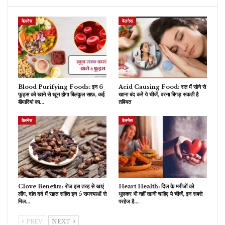
वेलनेस
वेलनेस
Blood Purifying Foods: इन 6
Acid Causing Food: रात में सोने से
फूड्स को खाने से खून होगा बिलकुल साफ़, कई
खाना बंद करें ये चीजें, वरना बिगड़ सकती है
बीमारियां का…
तबियत
वेलनेस
वेलनेस
Clove Benefits: रोज इस तरह से खाएं
Heart Health: दिल के मरीजों को
लौंग, दांत दर्द में राहत सहित इन 5 समस्याओं से
भूलकर भी नहीं खानी चाहिए ये चीजें, इन सबसे
मिल…
परहेज है…
PREV
NEXT