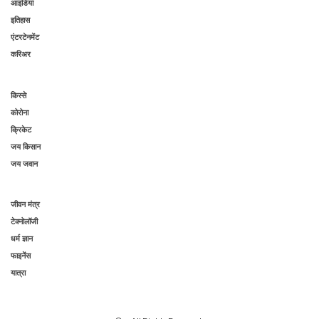
आइडिया
इतिहास
एंटरटेनमेंट
करिअर
किस्से
कोरोना
क्रिकेट
जय किसान
जय जवान
जीवन मंत्र
टेक्नोलॉजी
धर्म ज्ञान
फाइनेंस
यात्रा