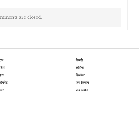
mments are closed.
राध
किस्से
िया
कोरोना
हास
क्रिकेट
टेनमेंट
जय किसान
िअर
जय जवान