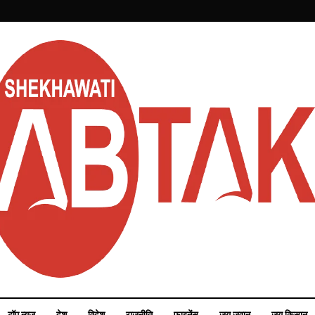
टॉप न्यूज़
देश
विदेश
राजनीति
फाइनेंस
जय जवान
जय किसान