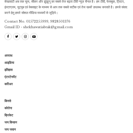
शेखावाटी अब तक चूरू, सीकर और झुंझुनू का सबसे तेज बढ़ता टीवी न्यूज़ चैनल है। हम टीवी, फेसबुक, ट्विटर,
इंस्टाग्राम, यूट्यूब एवं वेबसाइट के माध्यम से आप तक सबसे सटीक एवं तेज खबरें उपलब्ध करवाते है। हमसे संवाद
करने हेतु हमारे सोशल मीडिया माध्यमों से जुड़िये।
Contact No. 01572255999, 9828501376
Gmail ID - shekhawatiabtak@gmail.com
अपराध
आइडिया
इतिहास
एंटरटेनमेंट
करिअर
किस्से
कोरोना
क्रिकेट
जय किसान
जय जवान