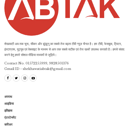
शेखावाटी अब तक चूरू, सीकर और झुंझुनू का सबसे तेज बढ़ता टीवी न्यूज़ चैनल है। हम टीवी, फेसबुक, ट्विटर,
इंस्टाग्राम, यूट्यूब एवं वेबसाइट के माध्यम से आप तक सबसे सटीक एवं तेज खबरें उपलब्ध करवाते है। हमसे संवाद
करने हेतु हमारे सोशल मीडिया माध्यमों से जुड़िये।
Contact No. 01572255999, 9828501376
Gmail ID - shekhawatiabtak@gmail.com
अपराध
आइडिया
इतिहास
एंटरटेनमेंट
करिअर