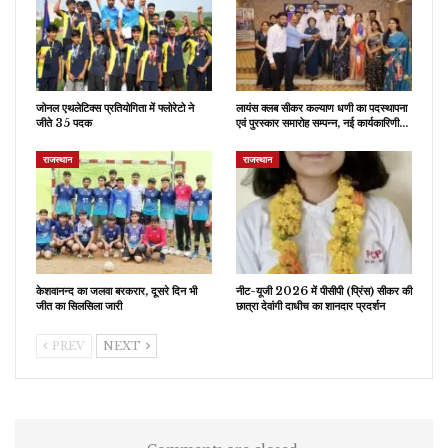
जोनल एथलेटिक्स प्रतियोगिता में फ्लोरेटो ने
लायंस क्लब सीकर कल्याण धणी का पदस्थापना
जीते 35 पदक
एवं पुरस्कार समारोह सम्पन्न, नई कार्यकारिणी…
राजस्थान
राजस्थान
केशवानन्द का जलवा बरकरार, दूसरे दिन भी
नीट-यूजी 2026 में पीसीपी (प्रिंस) सीकर की
जीत का सिलसिला जारी
छात्रा देवांगी दाधीच का शानदार प्रदर्शन
PREV
NEXT