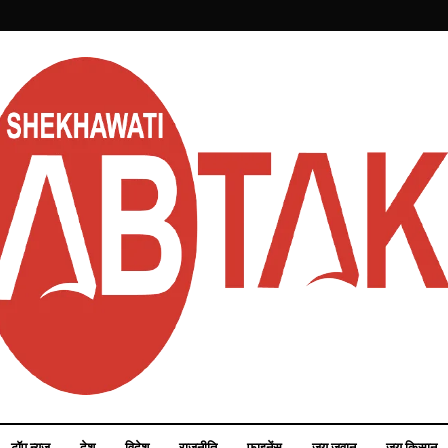
टॉप न्यूज़
देश
विदेश
राजनीति
फाइनेंस
जय जवान
जय किसान