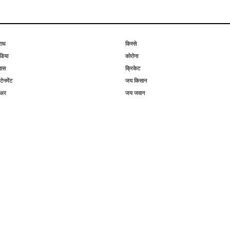
राध
किस्से
िया
कोरोना
हास
क्रिकेट
टेनमेंट
जय किसान
िअर
जय जवान