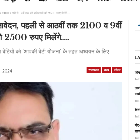
क 2100 व 9वीं से 12वीं तक की बालिकाओं को 2500 रुपए मिलेंगे….
आवेदन, पहली से आठवीं तक 2100 व 9वीं
ो 2500 रुपए मिलेंगे….
पीएल बेटियों को 'आपकी बेटी योजना' के तहत अध्ययन के लिए
L
राजस्थान
राज्य
सीकर
0, 2024
जोनल
Jul 
लायं
कार्
Jul 
केश
Jul 
नीट-
शानद
Jul 