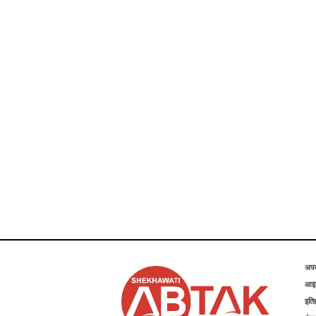
अप
आइड
इति