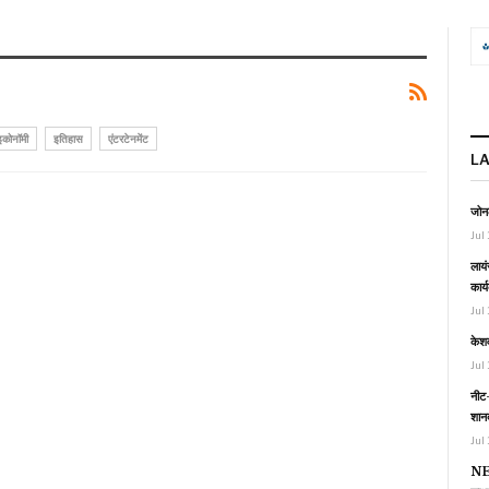
इकोनॉमी
इतिहास
एंटरटेनमेंट
L
जोनल
Jul 
लायं
कार्
Jul 
केश
Jul 
नीट-
शानद
Jul 
NEE