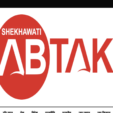
टॉप न्यूज़
देश
विदेश
राजनीति
फाइनेंस
जय जवान
जय किसान