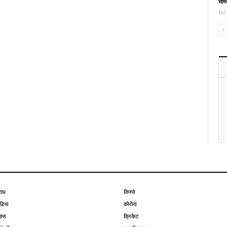
साथ
Jul 
राध
किस्से
िया
कोरोना
हास
क्रिकेट