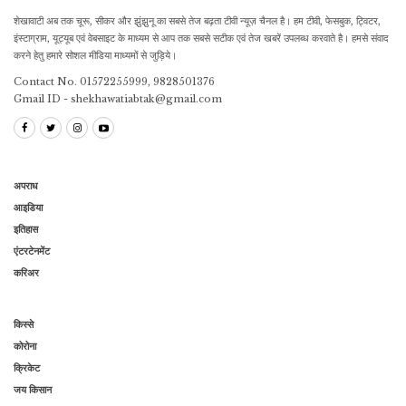
शेखावाटी अब तक चूरू, सीकर और झुंझुनू का सबसे तेज बढ़ता टीवी न्यूज़ चैनल है। हम टीवी, फेसबुक, ट्विटर,
इंस्टाग्राम, यूट्यूब एवं वेबसाइट के माध्यम से आप तक सबसे सटीक एवं तेज खबरें उपलब्ध करवाते है। हमसे संवाद
करने हेतु हमारे सोशल मीडिया माध्यमों से जुड़िये।
Contact No. 01572255999, 9828501376
Gmail ID - shekhawatiabtak@gmail.com
अपराध
आइडिया
इतिहास
एंटरटेनमेंट
करिअर
किस्से
कोरोना
क्रिकेट
जय किसान