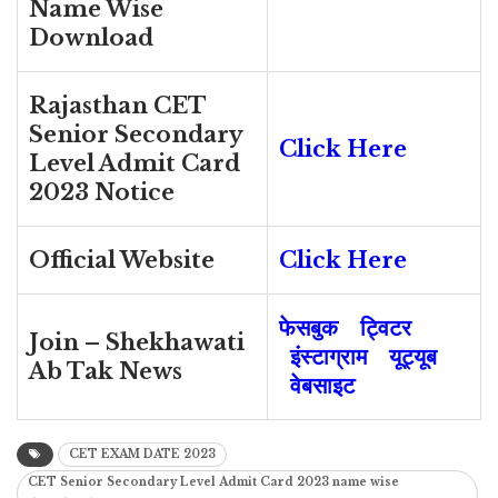
Name Wise
Download
Rajasthan CET
Senior Secondary
Click Here
Level Admit Card
2023 Notice
Official Website
Click Here
फेसबुक
ट्विटर
Join – Shekhawati
इंस्टाग्राम
यूट्यूब
Ab Tak News
वेबसाइट
CET EXAM DATE 2023
CET Senior Secondary Level Admit Card 2023 name wise