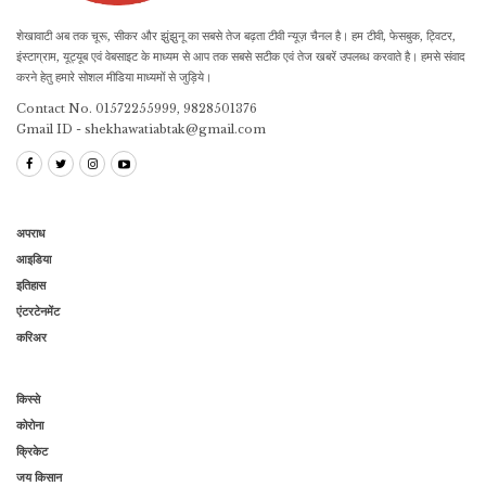
शेखावाटी अब तक चूरू, सीकर और झुंझुनू का सबसे तेज बढ़ता टीवी न्यूज़ चैनल है। हम टीवी, फेसबुक, ट्विटर,
इंस्टाग्राम, यूट्यूब एवं वेबसाइट के माध्यम से आप तक सबसे सटीक एवं तेज खबरें उपलब्ध करवाते है। हमसे संवाद
करने हेतु हमारे सोशल मीडिया माध्यमों से जुड़िये।
Contact No. 01572255999, 9828501376
Gmail ID - shekhawatiabtak@gmail.com
अपराध
आइडिया
इतिहास
एंटरटेनमेंट
करिअर
किस्से
कोरोना
क्रिकेट
जय किसान