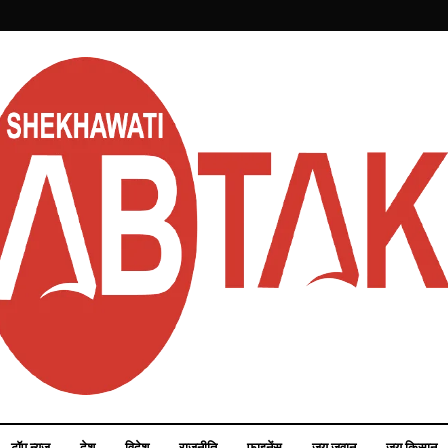
टॉप न्यूज़
देश
विदेश
राजनीति
फाइनेंस
जय जवान
जय किसान