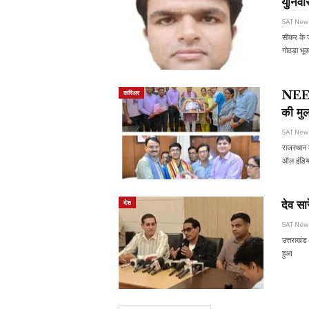
युनिव
SAT Ne
सीकर के जय
गोठड़ा भूक
NEET 
करिअर
की मु
SAT Ne
राजस्थान 
ऑल इंडिया 
देव सा
देश
SAT Ne
उत्तराखंड
हुआ