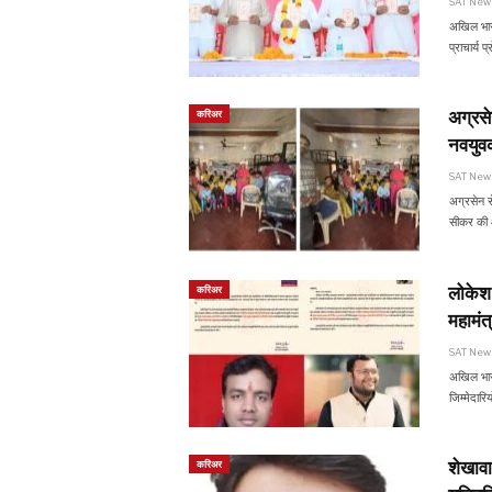
SAT Ne
अखिल भारतव
प्राचार्य
अग्रसे
करिअर
नवयुव
SAT Ne
अग्रसेन स
सीकर की ओ
लोकेश 
करिअर
महामंत्
SAT Ne
अखिल भारत
जिम्मेदारि
शेखावा
करिअर