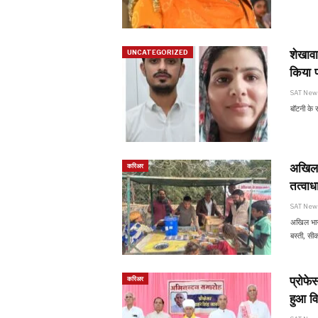
शेखावाट
UNCATEGORIZED
किया 
SAT Ne
बॉटनी के 
अखिल 
करिअर
तत्वाध
SAT Ne
अखिल भारत
बस्ती, सी
प्रोफ
करिअर
हुआ व