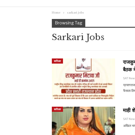
Home
sarkari jobs
Browsing Tag
Sarkari Jobs
राजकुम
करिअर
बैठक म
SAT Ne
प्रयागराज
फैसला लि
माही 
करिअर
SAT Ne
अखिल भारत