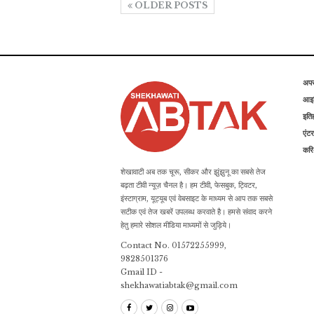
OLDER POSTS
अप
आइड
इति
एंटर
कर
शेखावाटी अब तक चूरू, सीकर और झुंझुनू का सबसे तेज
बढ़ता टीवी न्यूज़ चैनल है। हम टीवी, फेसबुक, ट्विटर,
इंस्टाग्राम, यूट्यूब एवं वेबसाइट के माध्यम से आप तक सबसे
सटीक एवं तेज खबरें उपलब्ध करवाते है। हमसे संवाद करने
हेतु हमारे सोशल मीडिया माध्यमों से जुड़िये।
Contact No. 01572255999,
9828501376
Gmail ID -
shekhawatiabtak@gmail.com