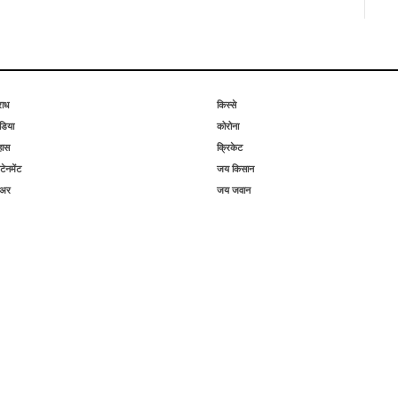
राध
किस्से
िया
कोरोना
हास
क्रिकेट
टेनमेंट
जय किसान
िअर
जय जवान