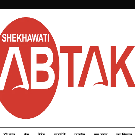
टॉप न्यूज़
देश
विदेश
राजनीति
फाइनेंस
जय जवान
जय किसान