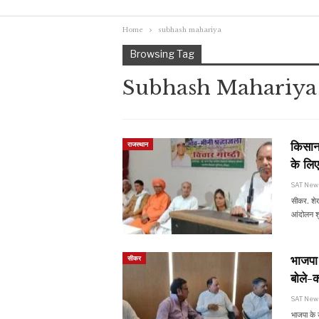
Home
subhash mahariya
Browsing Tag
Subhash Mahariya
किसान 
राजस्थान
के लि
SAT Ne
सीकर. शेखा
आंदोलन शुर
भाजपा 
सीकर
बोले-क
SAT Ne
भाजपा के 