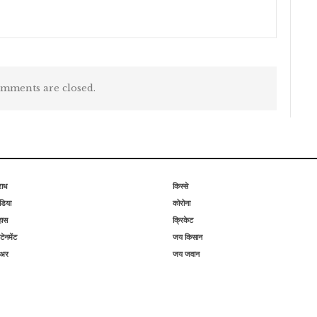
mments are closed.
राध
किस्से
िया
कोरोना
हास
क्रिकेट
टेनमेंट
जय किसान
िअर
जय जवान