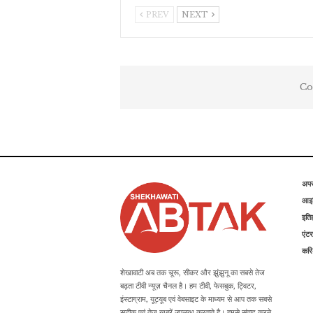
PREV
NEXT
Co
अप
आइड
इति
एंटर
कर
शेखावाटी अब तक चूरू, सीकर और झुंझुनू का सबसे तेज
बढ़ता टीवी न्यूज़ चैनल है। हम टीवी, फेसबुक, ट्विटर,
इंस्टाग्राम, यूट्यूब एवं वेबसाइट के माध्यम से आप तक सबसे
सटीक एवं तेज खबरें उपलब्ध करवाते है। हमसे संवाद करने