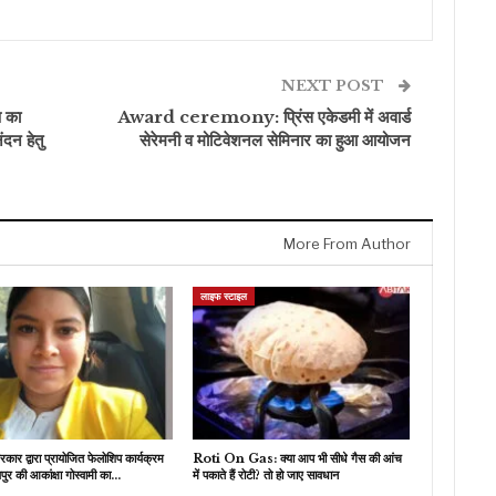
NEXT POST
ष का
Award ceremony: प्रिंस एकेडमी में अवार्ड
ंदन हेतु
सेरेमनी व मोटिवेशनल सेमिनार का हुआ आयोजन
More From Author
लाइफ स्टाइल
ार द्वारा प्रायोजित फेलोशिप कार्यक्रम
​Roti On Gas: क्या आप भी सीधे गैस की आंच
ुर की आकांक्षा गोस्वामी का…
में पकाते हैं रोटी? तो हो जाए सावधान