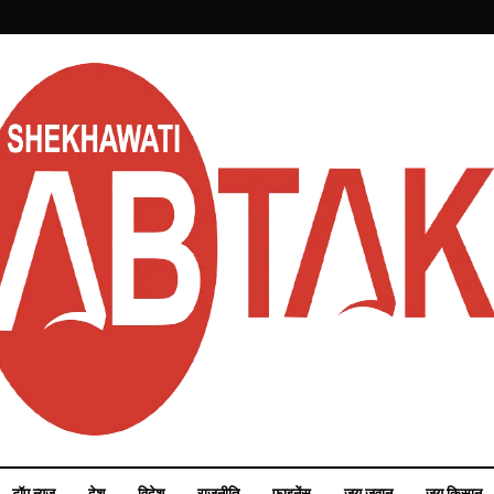
टॉप न्यूज़
देश
विदेश
राजनीति
फाइनेंस
जय जवान
जय किसान