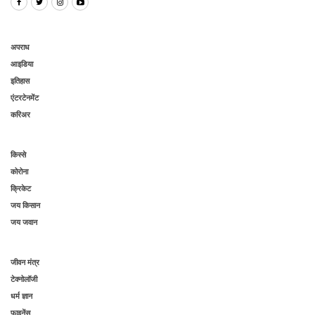
अपराध
आइडिया
इतिहास
एंटरटेनमेंट
करिअर
किस्से
कोरोना
क्रिकेट
जय किसान
जय जवान
जीवन मंत्र
टेक्नोलॉजी
धर्म ज्ञान
फाइनेंस