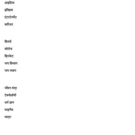
आइडिया
इतिहास
एंटरटेनमेंट
करिअर
किस्से
कोरोना
क्रिकेट
जय किसान
जय जवान
जीवन मंत्र
टेक्नोलॉजी
धर्म ज्ञान
फाइनेंस
यात्रा