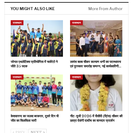
YOU MIGHT ALSO LIKE
More From Author
राजस्थान
राजस्थान
जोनल एथलेटिक्स प्रतियोगिता में फ्लोरेटो ने
लायंस क्लब सीकर कल्याण धणी का पदस्थापना
जीते 35 पदक
एवं पुरस्कार समारोह सम्पन्न, नई कार्यकारिणी…
राजस्थान
राजस्थान
केशवानन्द का जलवा बरकरार, दूसरे दिन भी
नीट-यूजी 2026 में पीसीपी (प्रिंस) सीकर की
जीत का सिलसिला जारी
छात्रा देवांगी दाधीच का शानदार प्रदर्शन
PREV
NEXT