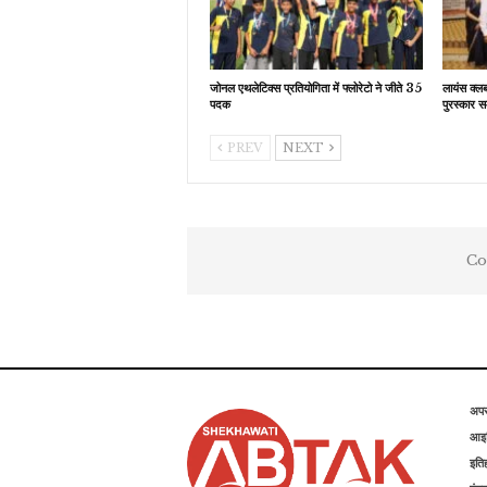
जोनल एथलेटिक्स प्रतियोगिता में फ्लोरेटो ने जीते 35
लायंस क्ल
पदक
पुरस्कार स
PREV
NEXT
Co
अप
आइड
इति