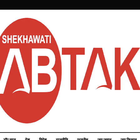
टॉप न्यूज़
देश
विदेश
राजनीति
फाइनेंस
जय जवान
जय किसान