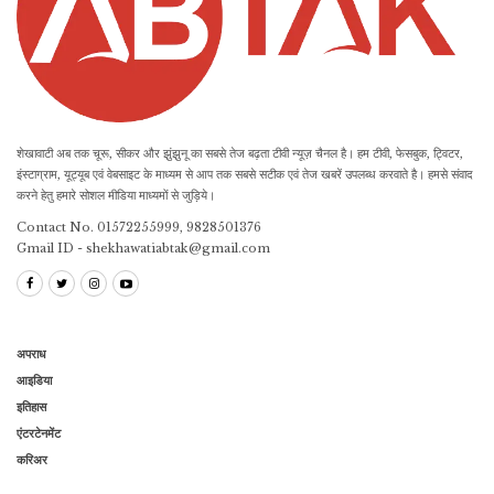
शेखावाटी अब तक चूरू, सीकर और झुंझुनू का सबसे तेज बढ़ता टीवी न्यूज़ चैनल है। हम टीवी, फेसबुक, ट्विटर,
इंस्टाग्राम, यूट्यूब एवं वेबसाइट के माध्यम से आप तक सबसे सटीक एवं तेज खबरें उपलब्ध करवाते है। हमसे संवाद
करने हेतु हमारे सोशल मीडिया माध्यमों से जुड़िये।
Contact No. 01572255999, 9828501376
Gmail ID - shekhawatiabtak@gmail.com
अपराध
आइडिया
इतिहास
एंटरटेनमेंट
करिअर