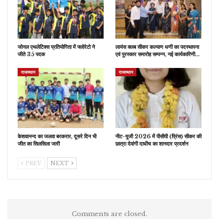
जोनल एथलेटिक्स प्रतियोगिता में फ्लोरेटो ने
लायंस क्लब सीकर कल्याण धणी का पदस्थापना
जीते 35 पदक
एवं पुरस्कार समारोह सम्पन्न, नई कार्यकारिणी…
राजस्थान
राजस्थान
केशवानन्द का जलवा बरकरार, दूसरे दिन भी
नीट-यूजी 2026 में पीसीपी (प्रिंस) सीकर की
जीत का सिलसिला जारी
छात्रा देवांगी दाधीच का शानदार प्रदर्शन
PREV
NEXT
Comments are closed.