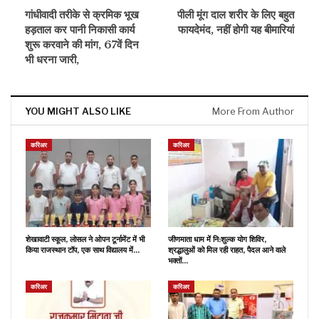
गांधीवादी तरीके से क्रमिक भूख
पीली मूंग दाल शरीर के लिए बहुत
हड़ताल कर पानी निकासी कार्य
फायदेमंद, नहीं होगी यह बीमारियां
शुरू करवाने की मांग, 67वें दिन
भी धरना जारी,
YOU MIGHT ALSO LIKE
More From Author
करिअर
करिअर
शेखावाटी स्कूल, लोसल ने ओपन टूर्नामेंट में भी
जीणमाता धाम में नि:शुल्क योग शिविर,
किया राजस्थान टॉप, एक साथ विद्यालय में…
श्रद्धालुओं को मिल रही राहत, पैदल आने वाले
भक्तों…
करिअर
करिअर