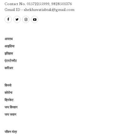
Contact No. 01572255999, 9828501376
Gmail ID - shekhawatiabtak@gmail.com
अपराध
आइडिया
इतिहास
एंटरटेनमेंट
करिअर
किस्से
कोरोना
क्रिकेट
जय किसान
जय जवान
जीवन मंत्र