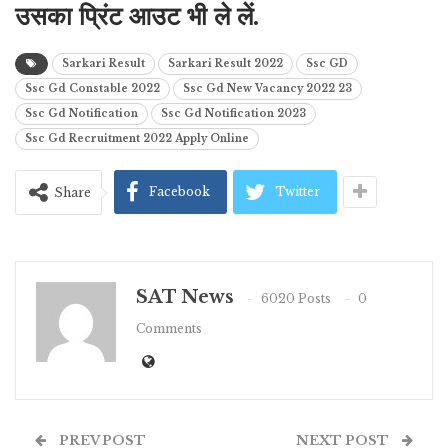
उसका प्रिंट आउट भी ले लें.
Sarkari Result
Sarkari Result 2022
Ssc GD
Ssc Gd Constable 2022
Ssc Gd New Vacancy 2022 23
Ssc Gd Notification
Ssc Gd Notification 2023
Ssc Gd Recruitment 2022 Apply Online
Facebook
Twitter
Share
SAT News
6020 Posts
0
Comments
PREV POST
NEXT POST