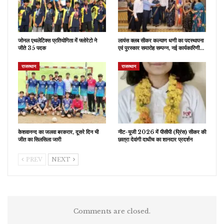
जोनल एथलेटिक्स प्रतियोगिता में फ्लोरेटो ने
लायंस क्लब सीकर कल्याण धणी का पदस्थापना
जीते 35 पदक
एवं पुरस्कार समारोह सम्पन्न, नई कार्यकारिणी…
राजस्थान
राजस्थान
केशवानन्द का जलवा बरकरार, दूसरे दिन भी
नीट-यूजी 2026 में पीसीपी (प्रिंस) सीकर की
जीत का सिलसिला जारी
छात्रा देवांगी दाधीच का शानदार प्रदर्शन
PREV
NEXT
Comments are closed.