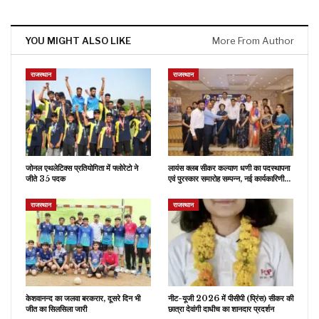
YOU MIGHT ALSO LIKE
More From Author
राजस्थान
राजस्थान
जोनल एथलेटिक्स प्रतियोगिता में फ्लोरेटो ने
लायंस क्लब सीकर कल्याण धणी का पदस्थापना
जीते 35 पदक
एवं पुरस्कार समारोह सम्पन्न, नई कार्यकारिणी…
राजस्थान
राजस्थान
केशवानन्द का जलवा बरकरार, दूसरे दिन भी
नीट-यूजी 2026 में पीसीपी (प्रिंस) सीकर की
जीत का सिलसिला जारी
छात्रा देवांगी दाधीच का शानदार प्रदर्शन