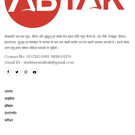
शेखावाटी अब तक चूरू, सीकर और झुंझुनू का सबसे तेज बढ़ता टीवी न्यूज़ चैनल है। हम टीवी, फेसबुक, ट्विटर,
इंस्टाग्राम, यूट्यूब एवं वेबसाइट के माध्यम से आप तक सबसे सटीक एवं तेज खबरें उपलब्ध करवाते है। हमसे संवाद
करने हेतु हमारे सोशल मीडिया माध्यमों से जुड़िये।
Contact No. 01572255999, 9828501376
Gmail ID - shekhawatiabtak@gmail.com
अपराध
आइडिया
इतिहास
एंटरटेनमेंट
करिअर