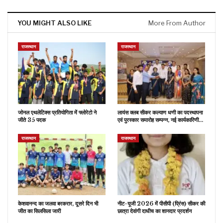
YOU MIGHT ALSO LIKE
More From Author
राजस्थान
राजस्थान
जोनल एथलेटिक्स प्रतियोगिता में फ्लोरेटो ने
लायंस क्लब सीकर कल्याण धणी का पदस्थापना
जीते 35 पदक
एवं पुरस्कार समारोह सम्पन्न, नई कार्यकारिणी…
राजस्थान
राजस्थान
केशवानन्द का जलवा बरकरार, दूसरे दिन भी
नीट-यूजी 2026 में पीसीपी (प्रिंस) सीकर की
जीत का सिलसिला जारी
छात्रा देवांगी दाधीच का शानदार प्रदर्शन