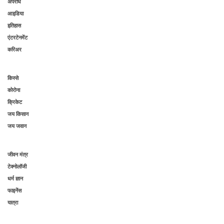
अपराध
आइडिया
इतिहास
एंटरटेनमेंट
करिअर
किस्से
कोरोना
क्रिकेट
जय किसान
जय जवान
जीवन मंत्र
टेक्नोलॉजी
धर्म ज्ञान
फाइनेंस
यात्रा