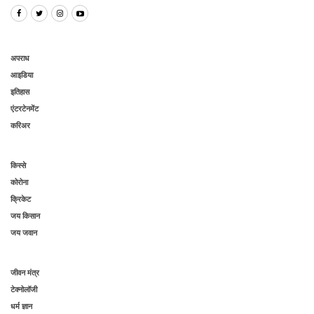
अपराध
आइडिया
इतिहास
एंटरटेनमेंट
करिअर
किस्से
कोरोना
क्रिकेट
जय किसान
जय जवान
जीवन मंत्र
टेक्नोलॉजी
धर्म ज्ञान