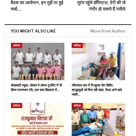
बैठक का आयोजन, इन मुद्दों पर हुई
तुरंत पहुंचे हॉस्पिटल, देरी की तो
चर्चा….
गंभीर हो सकते हैं नतीजे
YOU MIGHT ALSO LIKE
More From Author
करिअर
करिअर
शेखावाटी स्कूल, लोसल ने ओपन टूर्नामेंट में भी
जीणमाता धाम में नि:शुल्क योग शिविर,
किया राजस्थान टॉप, एक साथ विद्यालय में…
श्रद्धालुओं को मिल रही राहत, पैदल आने वाले
भक्तों…
करिअर
करिअर