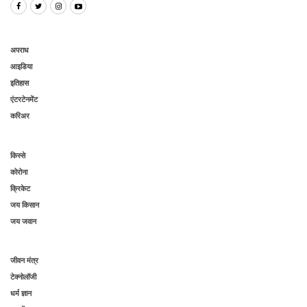
अपराध
आइडिया
इतिहास
एंटरटेनमेंट
करिअर
किस्से
कोरोना
क्रिकेट
जय किसान
जय जवान
जीवन मंत्र
टेक्नोलॉजी
धर्म ज्ञान