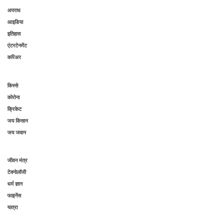
अपराध
आइडिया
इतिहास
एंटरटेनमेंट
करिअर
किस्से
कोरोना
क्रिकेट
जय किसान
जय जवान
जीवन मंत्र
टेक्नोलॉजी
धर्म ज्ञान
फाइनेंस
यात्रा