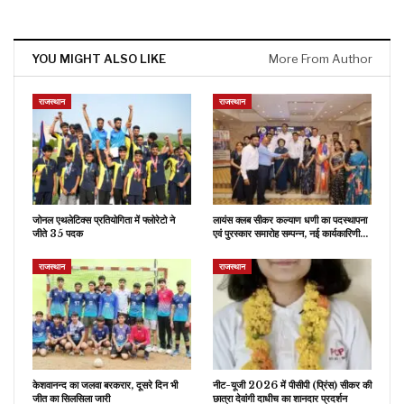
YOU MIGHT ALSO LIKE
More From Author
राजस्थान
राजस्थान
जोनल एथलेटिक्स प्रतियोगिता में फ्लोरेटो ने
लायंस क्लब सीकर कल्याण धणी का पदस्थापना
जीते 35 पदक
एवं पुरस्कार समारोह सम्पन्न, नई कार्यकारिणी…
राजस्थान
राजस्थान
केशवानन्द का जलवा बरकरार, दूसरे दिन भी
नीट-यूजी 2026 में पीसीपी (प्रिंस) सीकर की
जीत का सिलसिला जारी
छात्रा देवांगी दाधीच का शानदार प्रदर्शन