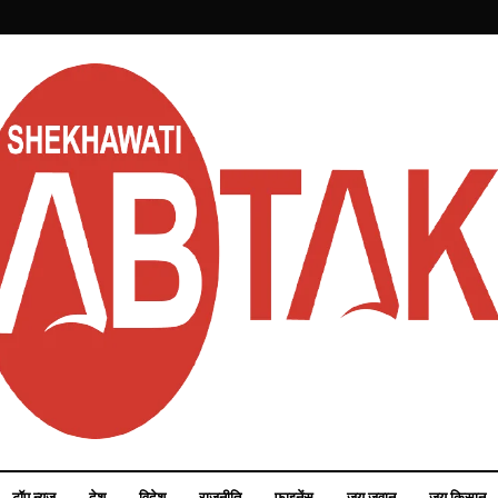
टॉप न्यूज़
देश
विदेश
राजनीति
फाइनेंस
जय जवान
जय किसान