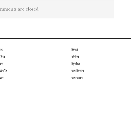
mments are closed.
राध
किस्से
िया
कोरोना
हास
क्रिकेट
टेनमेंट
जय किसान
िअर
जय जवान