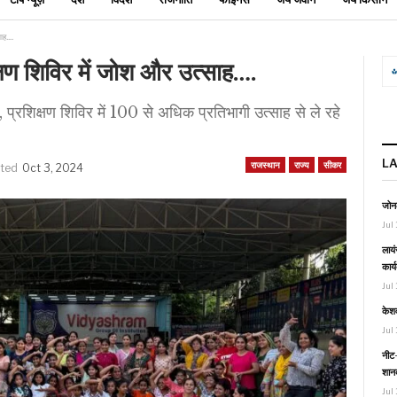
साह….
षण शिविर में जोश और उत्साह….
, प्रशिक्षण शिविर में 100 से अधिक प्रतिभागी उत्साह से ले रहे
L
राजस्थान
राज्य
सीकर
ated
Oct 3, 2024
जोनल
Jul 
लायं
कार्
Jul 
केश
Jul 
नीट-
शानद
Jul 