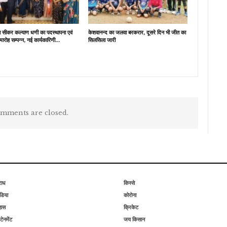
ब सीकर कल्याण धणी का पदस्थापना एवं
केशवानन्द का जलवा बरकरार, दूसरे दिन भी जीत का
मारोह सम्पन्न, नई कार्यकारिणी…
सिलसिला जारी
mments are closed.
राध
किस्से
िया
कोरोना
हास
क्रिकेट
टेनमेंट
जय किसान