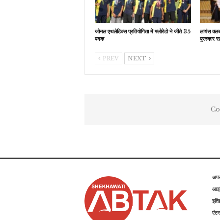
जोनल एथलेटिक्स प्रतियोगिता में फ्लोरेटो ने जीते 35
लायंस क्ल
पदक
पुरस्कार स
PREV
NEXT
Co
अप
आइड
इति
एंटर