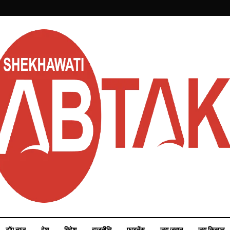
टॉप न्यूज़
देश
विदेश
राजनीति
फाइनेंस
जय जवान
जय किसान