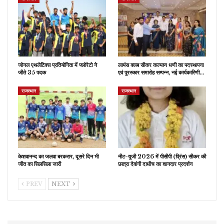
जोनल एथलेटिक्स प्रतियोगिता में फ्लोरेटो ने
लायंस क्लब सीकर कल्याण धणी का पदस्थापना
जीते 35 पदक
एवं पुरस्कार समारोह सम्पन्न, नई कार्यकारिणी…
राजस्थान
राजस्थान
केशवानन्द का जलवा बरकरार, दूसरे दिन भी
नीट-यूजी 2026 में पीसीपी (प्रिंस) सीकर की
जीत का सिलसिला जारी
छात्रा देवांगी दाधीच का शानदार प्रदर्शन
PREV
NEXT