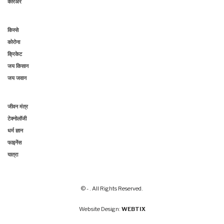
करिअर
किस्से
कोरोना
क्रिकेट
जय किसान
जय जवान
जीवन मंत्र
टेक्नोलॉजी
धर्म ज्ञान
फाइनेंस
यात्रा
© - . All Rights Reserved.
Website Design:
WEBTIX