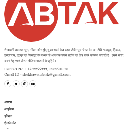
शेखावाटी अब तक चूरू, सीकर और झुंझुनू का सबसे तेज बढ़ता टीवी न्यूज़ चैनल है। हम टीवी, फेसबुक, ट्विटर,
इंस्टाग्राम, यूट्यूब एवं वेबसाइट के माध्यम से आप तक सबसे सटीक एवं तेज खबरें उपलब्ध करवाते है। हमसे संवाद
करने हेतु हमारे सोशल मीडिया माध्यमों से जुड़िये।
Contact No. 01572255999, 9828501376
Gmail ID - shekhawatiabtak@gmail.com
अपराध
आइडिया
इतिहास
एंटरटेनमेंट