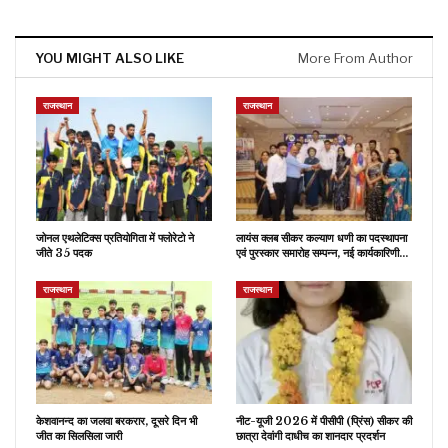
YOU MIGHT ALSO LIKE
More From Author
राजस्थान
राजस्थान
जोनल एथलेटिक्स प्रतियोगिता में फ्लोरेटो ने
लायंस क्लब सीकर कल्याण धणी का पदस्थापना
जीते 35 पदक
एवं पुरस्कार समारोह सम्पन्न, नई कार्यकारिणी…
राजस्थान
राजस्थान
केशवानन्द का जलवा बरकरार, दूसरे दिन भी
नीट-यूजी 2026 में पीसीपी (प्रिंस) सीकर की
जीत का सिलसिला जारी
छात्रा देवांगी दाधीच का शानदार प्रदर्शन