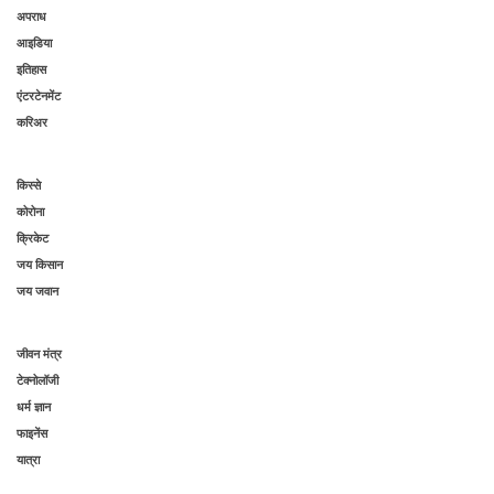
अपराध
आइडिया
इतिहास
एंटरटेनमेंट
करिअर
किस्से
कोरोना
क्रिकेट
जय किसान
जय जवान
जीवन मंत्र
टेक्नोलॉजी
धर्म ज्ञान
फाइनेंस
यात्रा