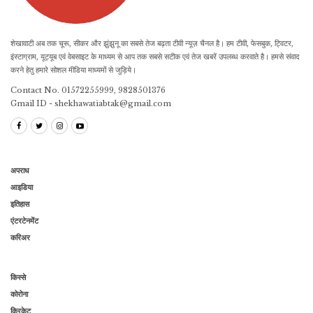
शेखावाटी अब तक चूरू, सीकर और झुंझुनू का सबसे तेज बढ़ता टीवी न्यूज़ चैनल है। हम टीवी, फेसबुक, ट्विटर,
इंस्टाग्राम, यूट्यूब एवं वेबसाइट के माध्यम से आप तक सबसे सटीक एवं तेज खबरें उपलब्ध करवाते है। हमसे संवाद
करने हेतु हमारे सोशल मीडिया माध्यमों से जुड़िये।
Contact No. 01572255999, 9828501376
Gmail ID - shekhawatiabtak@gmail.com
अपराध
आइडिया
इतिहास
एंटरटेनमेंट
करिअर
किस्से
कोरोना
क्रिकेट