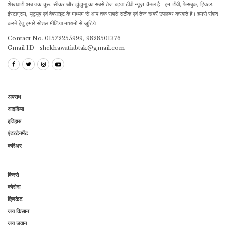
शेखावाटी अब तक चूरू, सीकर और झुंझुनू का सबसे तेज बढ़ता टीवी न्यूज़ चैनल है। हम टीवी, फेसबुक, ट्विटर,
इंस्टाग्राम, यूट्यूब एवं वेबसाइट के माध्यम से आप तक सबसे सटीक एवं तेज खबरें उपलब्ध करवाते है। हमसे संवाद
करने हेतु हमारे सोशल मीडिया माध्यमों से जुड़िये।
Contact No. 01572255999, 9828501376
Gmail ID - shekhawatiabtak@gmail.com
अपराध
आइडिया
इतिहास
एंटरटेनमेंट
करिअर
किस्से
कोरोना
क्रिकेट
जय किसान
जय जवान