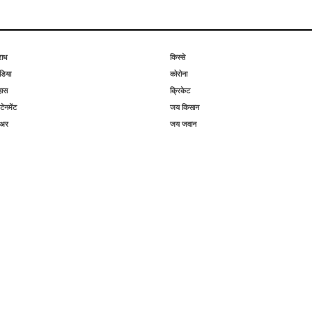
राध
किस्से
िया
कोरोना
हास
क्रिकेट
टेनमेंट
जय किसान
िअर
जय जवान