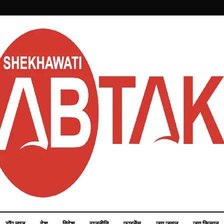
टॉप न्यूज़
देश
विदेश
राजनीति
फाइनेंस
जय जवान
जय किसान