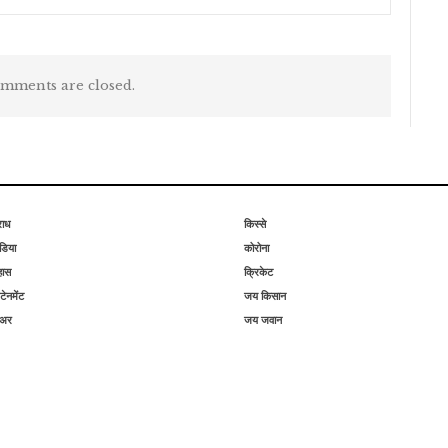
mments are closed.
राध
किस्से
िया
कोरोना
हास
क्रिकेट
टेनमेंट
जय किसान
िअर
जय जवान