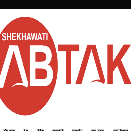
टॉप न्यूज़
देश
विदेश
राजनीति
फाइनेंस
जय जवान
जय किसान