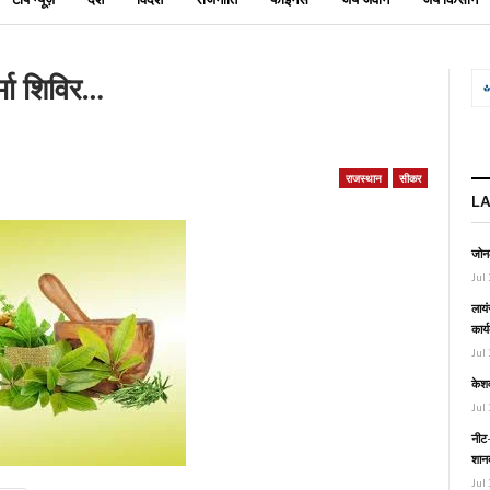
्मा शिविर…
राजस्थान
सीकर
L
जोनल
Jul 
लायं
कार्
Jul 
केश
Jul 
नीट-
शानद
Jul 