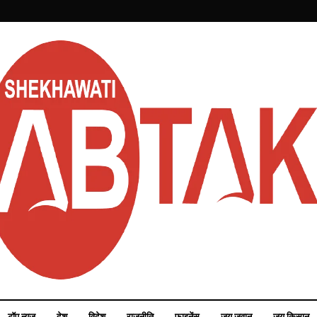
टॉप न्यूज़
देश
विदेश
राजनीति
फाइनेंस
जय जवान
जय किसान