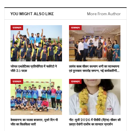
YOU MIGHT ALSO LIKE
More From Author
राजस्थान
राजस्थान
जोनल एथलेटिक्स प्रतियोगिता में फ्लोरेटो ने
लायंस क्लब सीकर कल्याण धणी का पदस्थापना
जीते 35 पदक
एवं पुरस्कार समारोह सम्पन्न, नई कार्यकारिणी…
राजस्थान
राजस्थान
केशवानन्द का जलवा बरकरार, दूसरे दिन भी
नीट-यूजी 2026 में पीसीपी (प्रिंस) सीकर की
जीत का सिलसिला जारी
छात्रा देवांगी दाधीच का शानदार प्रदर्शन