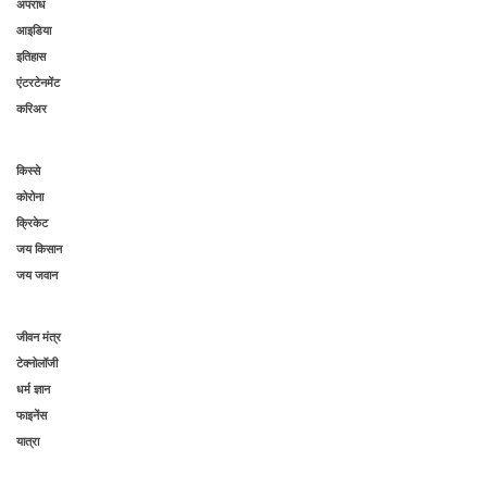
अपराध
आइडिया
इतिहास
एंटरटेनमेंट
करिअर
किस्से
कोरोना
क्रिकेट
जय किसान
जय जवान
जीवन मंत्र
टेक्नोलॉजी
धर्म ज्ञान
फाइनेंस
यात्रा