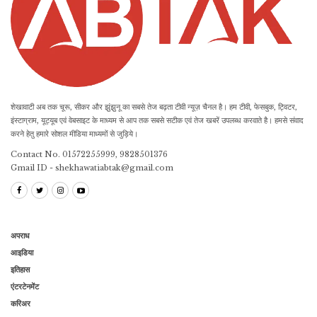
शेखावाटी अब तक चूरू, सीकर और झुंझुनू का सबसे तेज बढ़ता टीवी न्यूज़ चैनल है। हम टीवी, फेसबुक, ट्विटर,
इंस्टाग्राम, यूट्यूब एवं वेबसाइट के माध्यम से आप तक सबसे सटीक एवं तेज खबरें उपलब्ध करवाते है। हमसे संवाद
करने हेतु हमारे सोशल मीडिया माध्यमों से जुड़िये।
Contact No. 01572255999, 9828501376
Gmail ID - shekhawatiabtak@gmail.com
अपराध
आइडिया
इतिहास
एंटरटेनमेंट
करिअर