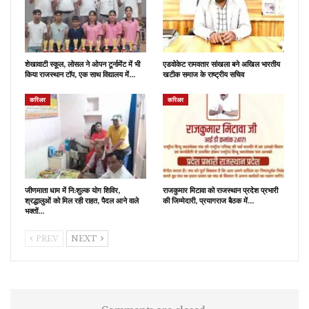
शेखावाटी स्कूल, लोसल ने ओपन टूर्नामेंट में भी
एडवोकेट रामवतार सांखला बने अखिल भारतीय
किया राजस्थान टॉप, एक साथ विद्यालय में…
खटीक समाज के राष्ट्रीय सचिव
करिअर
करिअर
जीणमाता धाम में नि:शुल्क योग शिविर,
राजकुमार मिटावा को राजस्थान प्रदेश प्रभारी
श्रद्धालुओं को मिल रही राहत, पैदल आने वाले
की जिम्मेदारी, प्रयागराज बैठक में…
भक्तों…
PREV
NEXT