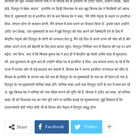
कांग्रेस की युवा अध्यक्ष सयानी घोष ने भी बिप्लब देब के इस्तीफे पर ट्वीट किया, उन्होंने लिखा, ‘खेला
होबे. त्रिपुरा में खेला जाएगा.’ इस्तीफे पर छिड़ी सियासत के बाद खुद बिप्लब देब ने विपक्षियों को जवाब
दिया है. मुख्यमंत्री पद से इस्तीफा देने के बाद बिप्लब देव ने कहा, ‘मैंने शीर्ष नेतृत्व के कहने पर इस्तीफा
दिया. संगठन होगा तो सरकार बनेगी. मैंने संगठन में काम करने का फैसला किया है.’ इससे पहले उन्होंने
ट्वीट कर लिखा, ‘एक मुख्यमंत्री के रूप में मुझे त्रिपुरा की सेवा करने की जिम्मेदारी देने के लिए मैं
केंद्रीय नेतृत्व और त्रिपुरा के लोगों को धन्यवाद देता हूं. मैंने तहे दिल से अपने राज्य की सेवा की है और
हमेशा अपने राज्य की बेहतरी के लिए काम करता रहूंगा. त्रिपुरा निश्चित रूप से विकास की राह पर आगे
बढ़ेगा. जय हिन्द.’ बता दें कि बिप्लब कुमार देब ने हाल ही में केंद्रीय गृह मंत्री अमित शाह से मुलाकात
की. इस मुलाकात के तुरंत बाद ही उन्होंने सीएम पद से इस्तीफा दे दिया. अब कयास लगाए जा रहे हैं कि
राज्य में भाजपा और भी बड़े बदलाव कर सकती है. बिप्लब देब ने अपना इस्तीफा राज्यपाल को सौंपा है.
बिप्लब के इस्तीफे के लगभग एक घंटे बाद ही त्रिपुरा के नए मुख्यमंत्री के नाम का भी ऐलान हो गया है.
त्रिपुरा के नए मुख्यमंत्री माणिक साहा होंगे. माणिक साहा अभी तक त्रिपुरा पार्टी के रूप में काम कर रहे
थे. खुद बिप्लब देब ने माणिक को नया सीएम बनाने की पुष्टि की है. बिप्लब ने ट्वीट कर कहा, डॉ माणिक
साहा जी को विधायक दल का नेता चुने जाने पर हार्दिक बधाई एवं शुभकामनाएं. मुझे विश्वास है कि
प्रधानमंत्री श्री नरेंद्र मोदी जी के विजन और नेतृत्व में त्रिपुरा समृद्ध होगा.
Facebook
Twitter
Share