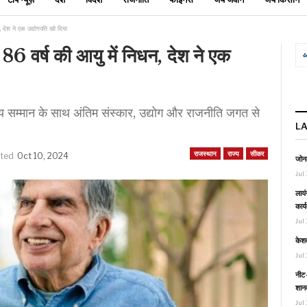
, देश ने एक उद्योगपति खो दिया
86 वर्ष की आयु में निधन, देश ने एक
्य सम्मान के साथ अंतिम संस्कार, उद्योग और राजनीति जगत से
L
राजस्थान
राज्य
सीकर
ated
Oct 10, 2024
जोनल
Jul 
लायं
कार्
Jul 
केश
Jul 
नीट-
शानद
Jul 