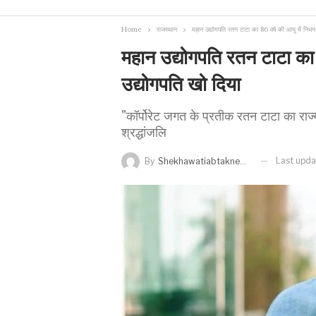
Home
राजस्थान
महान उद्योगपति रतन टाटा का 86 वर्ष की आयु में निधन
महान उद्योगपति रतन टाटा का 
उद्योगपति खो दिया
"कॉर्पोरेट जगत के प्रतीक रतन टाटा का राज
श्रद्धांजलि
Last upd
By
Shekhawatiabtaknews