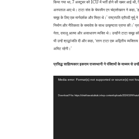
किया गया था, 7 अक्टूबर को ICU में भर्ती होने की खबर आई थी, जिस
अस्पताल आए थे। टाटा संस के चेयरमैन एन चंद्रशेखरन ने कहा, ‘हम
समूह के लिए एक मार्गदर्शक और मित्र थे।’ राष्ट्रपति द्रौपदी मुर्म
निर्माण और नैतिकता के समावेश के साथ उत्कृष्टता प्राप्त की।’ प्
नेता, दयालु आत्मा और असाधारण व्यक्ति थे। उन्होंने टाटा समूह को 
भी उन्हें श्रद्धांजलि दी और कहा, ‘रतन टाटा एक अद्वितीय व्यक्ति
अमिट रहेगी।’
प्रसिद्ध साहित्यकार इकराम राजस्थानी ने पंक्तियों के माध्यम से उन्हे
Video
Media error: Format(s) not supported or source(s) not fo
Player
Download File: https://shekhawatiabtak.in/wp-content/uploads/2024/10/Wha