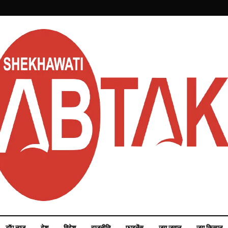
टॉप न्यूज़
देश
विदेश
राजनीति
फाइनेंस
जय जवान
जय किसान