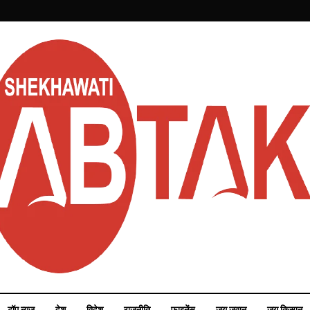
टॉप न्यूज़
देश
विदेश
राजनीति
फाइनेंस
जय जवान
जय किसान