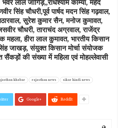
भंवर लाल जांगिड़,,राधेश्याम काम्या, महेंद
ीर सिंह चौधरी,पूर्व पार्षद मदन सिंह गढ़वाल,
निठारवाल, सुरेश कुमार सैन, मनोज कुमावत,
जसवीर चौधरी, ताराचंद अग्रवाल, राजेंद्र
ीपक महला, हीरा लाल कुमावत, भारतीय किसान
सिंह जाखड़, संयुक्त किसान मोर्चा संयोजक
सैंकड़ों की संख्या में महिला एवं मोहल्लेवासी
ajasthan khabar
rajasthan news
sikar hindi news
itter
Google+
ReddIt