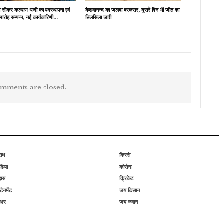
ब सीकर कल्याण धणी का पदस्थापना एवं
केशवानन्द का जलवा बरकरार, दूसरे दिन भी जीत का
मारोह सम्पन्न, नई कार्यकारिणी…
सिलसिला जारी
mments are closed.
राध
किस्से
िया
कोरोना
हास
क्रिकेट
टेनमेंट
जय किसान
िअर
जय जवान