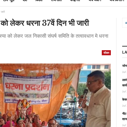
 जारी
ो लेकर धरना 37वें दिन भी जारी
ा को लेकर जल निकासी संघर्ष समिति के तत्वावधान मे धरना
L
सीकर
जोनल
Jul 
लायं
कार्
Jul 
केश
Jul 
नीट-
शानद
Jul 