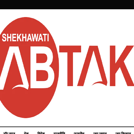
टॉप न्यूज़
देश
विदेश
राजनीति
फाइनेंस
जय जवान
जय किसान