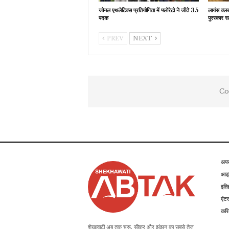
जोनल एथलेटिक्स प्रतियोगिता में फ्लोरेटो ने जीते 35
लायंस क्ल
पदक
पुरस्कार स
PREV
NEXT
Co
अप
आइड
इति
एंटर
कर
शेखावाटी अब तक चूरू, सीकर और झुंझुनू का सबसे तेज