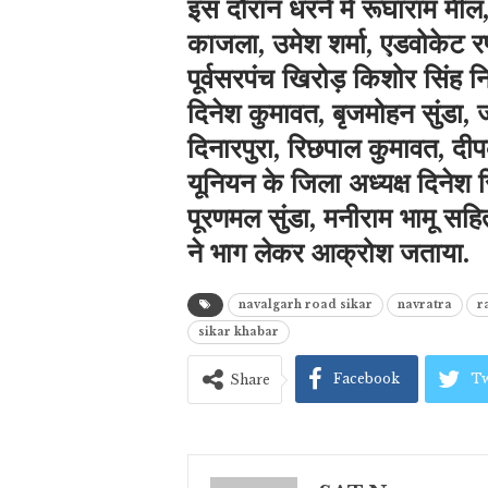
इस दौरान धरने में रूघाराम मील, 
काजला, उमेश शर्मा, एडवोकेट रणव
पूर्वसरपंच खिरोड़ किशोर सिंह 
दिनेश कुमावत, बृजमोहन सुंडा, 
दिनारपुरा, रिछपाल कुमावत, द
यूनियन के जिला अध्यक्ष दिनेश 
पूरणमल सुंडा, मनीराम भामू सहित 
ने भाग लेकर आक्रोश जताया.
navalgarh road sikar
navratra
r
sikar khabar
Facebook
Tw
Share